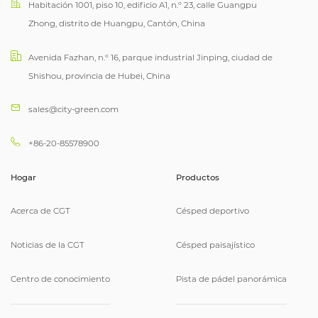
Habitación 1001, piso 10, edificio A1, n.º 23, calle Guangpu
Zhong, distrito de Huangpu, Cantón, China
Avenida Fazhan, n.º 16, parque industrial Jinping, ciudad de
Shishou, provincia de Hubei, China
sales@city-green.com
+86-20-85578900
Hogar
Productos
Acerca de CGT
Césped deportivo
Noticias de la CGT
Césped paisajístico
Centro de conocimiento
Pista de pádel panorámica