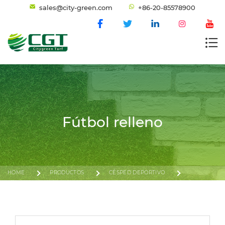
sales@city-green.com
+86-20-85578900
Fútbol relleno
HOME
PRODUCTOS
CÉSPED DEPORTIVO
FÚTBOL RELLENO
VIGOR GENIUS® DOBLE VÁSTAGO - 120