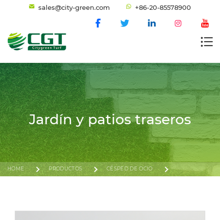
sales@city-green.com
+86-20-85578900
Jardín y patios traseros
HOME
PRODUCTOS
CÉSPED DE OCIO
JARDÍN Y PATIOS TRASEROS
DELICADEZA 500D DC4-6+6