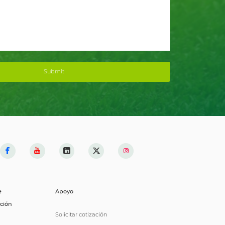
Submit
e
Apoyo
ción
Solicitar cotización