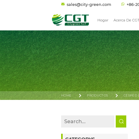
sales@city-green.com
+86-2
Hogar
Acerca De CG
HOME
PRODUCTOS
CÉSPED 