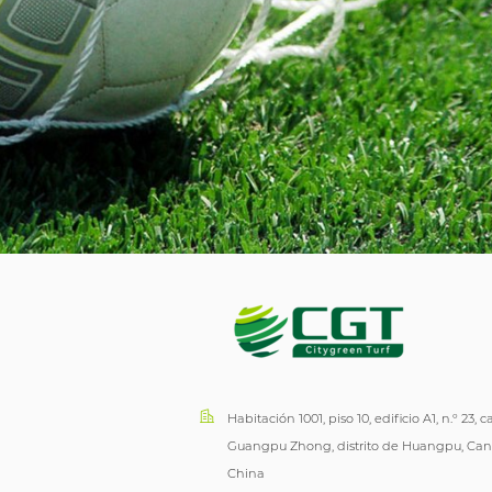
Habitación 1001, piso 10, edificio A1, n.º 23, ca
Guangpu Zhong, distrito de Huangpu, Can
China