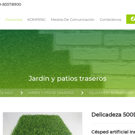
0-85578900
T
Productos
KOMPENG
Medios De Comunicación
Contáctenos
Jardín y patios traseros
DE OCIO
JARDÍN Y PATIOS TRASEROS
DELICADEZA 500D DC3-6+6
Delicadeza 500
Césped artificial i