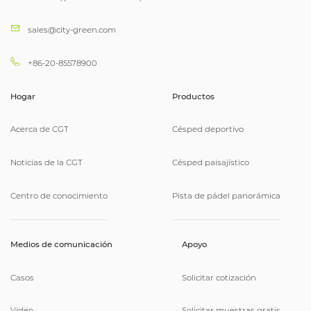
sales@city-green.com
+86-20-85578900
Hogar
Productos
Acerca de CGT
Césped deportivo
Noticias de la CGT
Césped paisajístico
Centro de conocimiento
Pista de pádel panorámica
Medios de comunicación
Apoyo
Casos
Solicitar cotización
Video
Solicitar muestras gratis