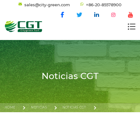
sales@city-green.com
+86-20-85578900
Noticias CGT
HOME
NOTICIAS
NOTICIAS CGT
ÚNASE A CITYGREENTURF EN LA 137.ª FERIA DE CANTÓN: EXPLORE
LAS SOLUCIONES DE CÉSPED ARTIFICIAL Y CÉSPED CON
CERTIFICACIÓN GRS