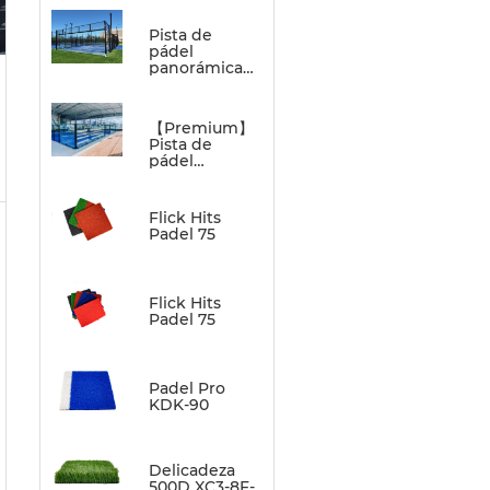
Pista de
pádel
panorámica
estándar
【Premium】
Pista de
pádel
panorámica
Flick Hits
Padel 75
Flick Hits
Padel 75
Padel Pro
KDK-90
Delicadeza
500D XC3-8F-